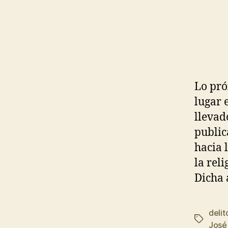
Lo pró
lugar 
llevad
public
hacia 
la rel
Dicha 
delit
José