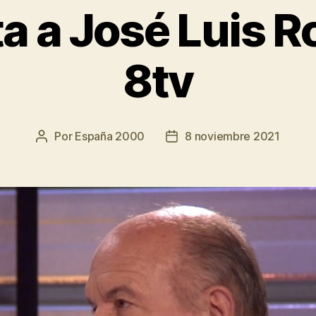
ta a José Luis R
8tv
Por
España 2000
8 noviembre 2021