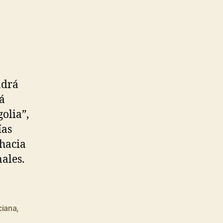
ndrá
á
olia”,
ías
 hacia
nales.
ciana
,