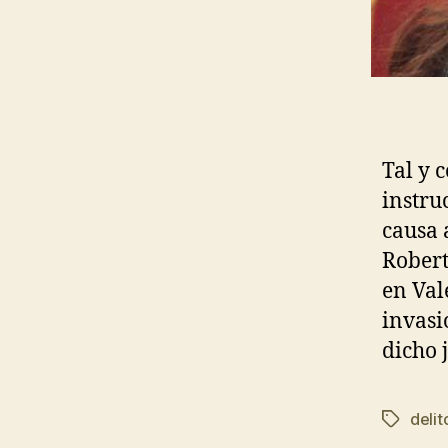
Tal y 
instru
causa 
Robert
en Val
invasi
dicho 
delit