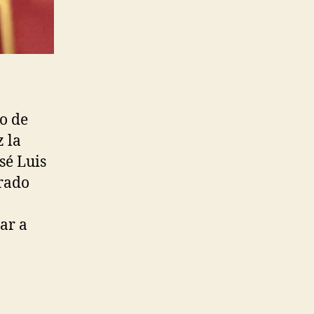
o de
z la
sé Luis
brado
ar a