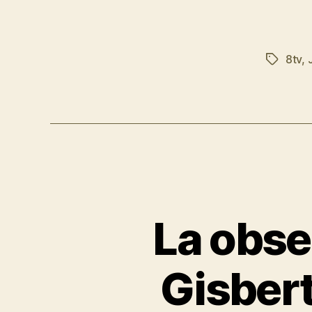
8tv
,
La obse
Gisbert