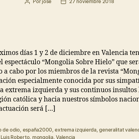
Por
jose
27 noviembre 2018
ximos días 1 y 2 de diciembre en Valencia te
el espectáculo “Mongolia Sobre Hielo” que ser
o a cabo por los miembros de la revista “Mong
ación especialmente conocida por sus simpat
la extrema izquierda y sus continuos insultos
igión católica y hacia nuestros símbolos nacio
actuación será […]
o de odio
,
españa2000
,
extrema izquierda
,
generalitat valen
 Luis Roberto
,
mongolia
,
Valencia