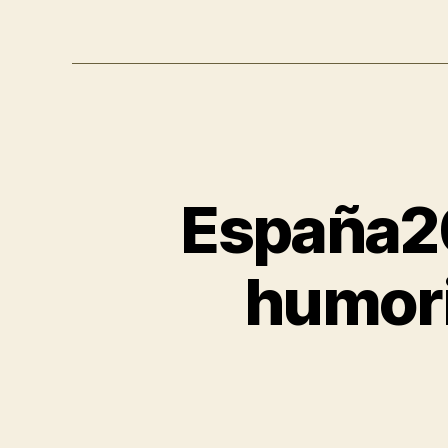
España20
humori