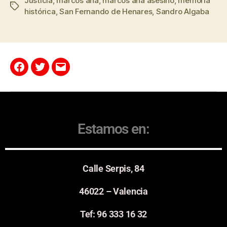
Justicia
,
marcos ana
,
marcos ana asesino
,
memoria
histórica
,
San Fernando de Henares
,
Sandro Algaba
Estamos en:
Calle Serpis, 84
46022 – Valencia
Tef: 96 333 16 32