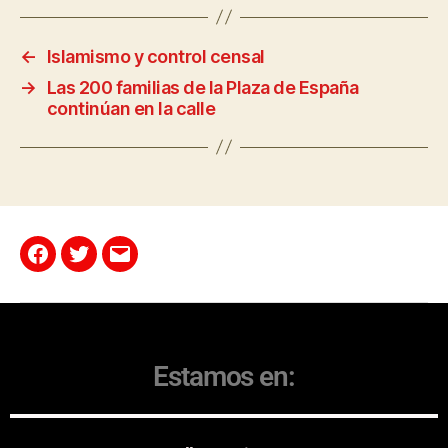
←
Islamismo y control censal
→
Las 200 familias de la Plaza de España
continúan en la calle
Estamos en: