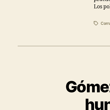
Los po
Corr
Gómez
hun