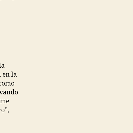
la
 en la
 como
lvando
lome
ro”,