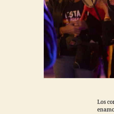
Los co
enamor