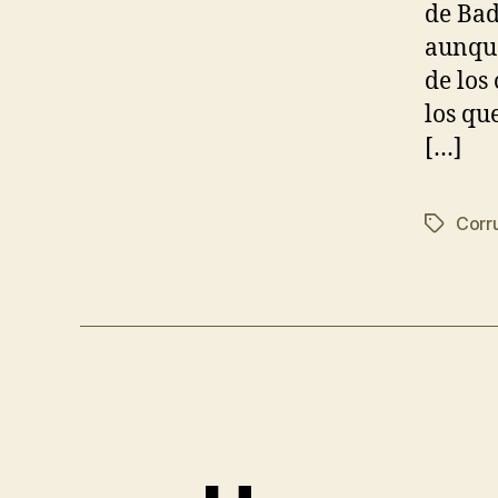
de Bad
aunque
de los
los qu
[…]
Corr