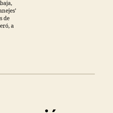
baja,
anejes’
s de
eró, a