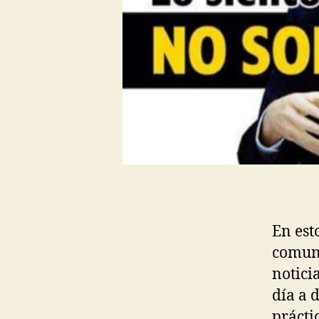
En est
comuni
notici
día a 
prácti