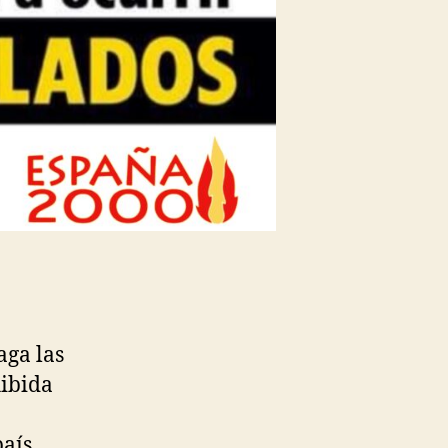
aga las
hibida
aís.