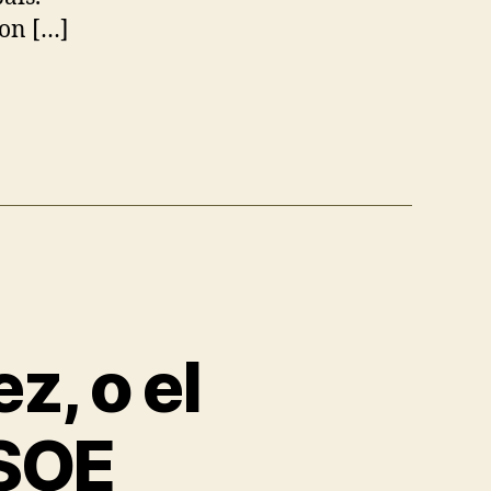
con […]
, o el
PSOE