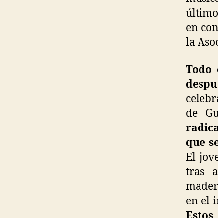
último
en con
la Aso
Todo 
despu
celeb
de Gu
radica
que s
El jov
tras 
madera
en el 
Estos