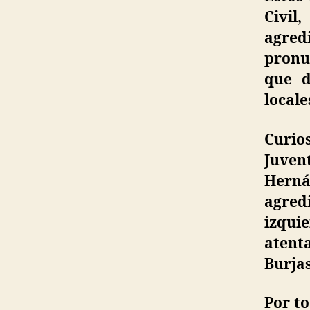
Civil
agredi
pronun
que d
locale
Curio
Juven
Herná
agred
izqui
aten
Burjas
Por to