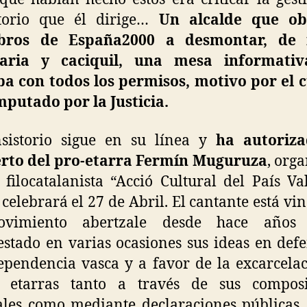
storio que él dirige…
Un alcalde que ob
bros de España2000
a desmontar, de 
raria y caciquil, una mesa informati
a con todos los permisos, motivo por el 
mputado por la Justicia.
nsistorio sigue en su línea y
ha autoriz
erto
del pro-etarra Fermín Muguruza
, org
 filocatalanista “Acció Cultural del País Va
 celebrará el 27 de Abril. El cantante está vi
vimiento abertzale desde hace año
stado en varias ocasiones sus ideas en def
ependencia vasca y a favor de la excarcela
s etarras tanto a través de sus composi
les como mediante declaraciones públicas.