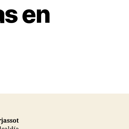
as en
jassot