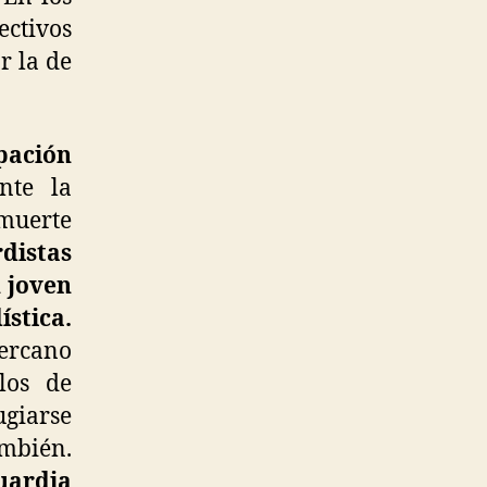
ectivos
r la de
pación
te la
muerte
distas
n joven
stica.
cercano
los de
ugiarse
ambién.
uardia