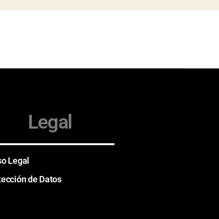
Legal
so Legal
tección de Datos