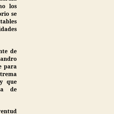
mo los
orio se
ntables
idades
nte de
jandro
e para
xtrema
 y que
ca de
uventud