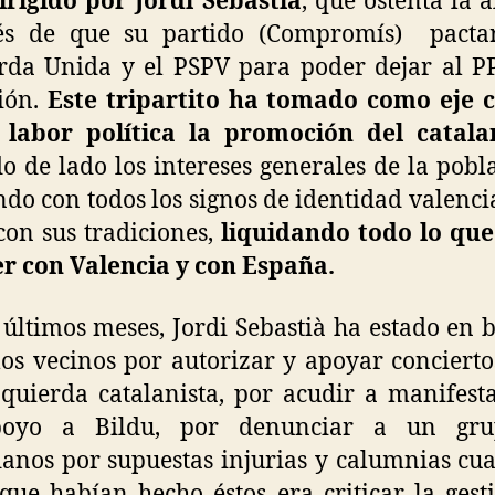
irigido por Jordi Sebastià
, que ostenta la a
és de que su partido (Compromís) pacta
rda Unida y el PSPV para poder dejar al P
ión.
Este tripartito ha tomado como eje c
 labor política la promoción del catala
o de lado los intereses generales de la pobl
do con todos los signos de identidad valenci
on sus tradiciones,
liquidando todo lo que
r con Valencia y con España.
 últimos meses, Jordi Sebastià ha estado en 
los vecinos por autorizar y apoyar concierto
zquierda catalanista, por acudir a manifest
oyo a Bildu, por denunciar a un gr
anos por supuestas injurias y calumnias cu
que habían hecho éstos era criticar la gest