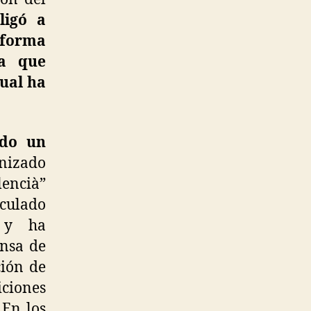
ligó a
forma
va que
cual ha
ado un
anizado
lencià”
nculado
s y ha
ensa de
ción de
ciones
 En los