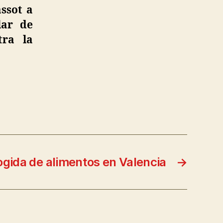
assot a
lar de
tra la
gida de alimentos en Valencia
→