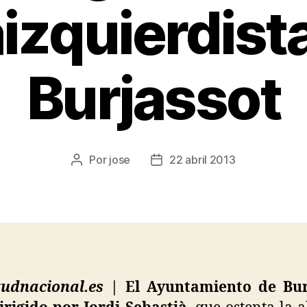
aizquierdist
Burjassot
Por
jose
22 abril 2013
tudnacional.es
| El Ayuntamiento de Bur