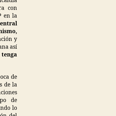
lcaldía
ra con
P en la
entral
nismo,
ación y
ana así
 tenga
boca de
s de la
aciones
upo de
ando lo
ión del