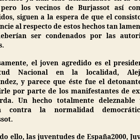
, pero los vecinos de Burjassot así co
dos, siguen a la espera de que el consist
cie al respecto de estos hechos tan lame
eberían ser condenados por las autor
s.
samente, el joven agredido es el preside
tud Nacional en la localidad, Ale
ndez, y parece que éste fue el detonant
irle por parte de los manifestantes de e
erda. Un hecho totalmente deleznable
ta contra la normalidad democráti
sot.
do ello, las juventudes de España2000, J