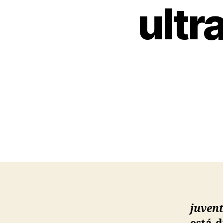
ultr
juven