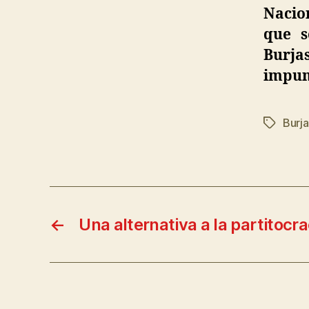
Nacion
que s
Burja
impuni
Burj
←
Una alternativa a la partitocra