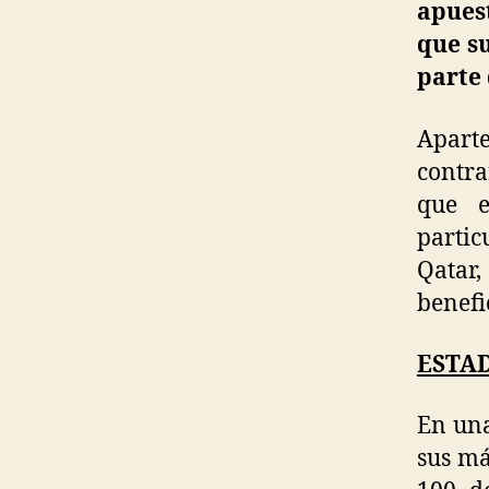
apues
que su
parte
Aparte
contra
que e
partic
Qatar,
benefi
ESTA
En una
sus má