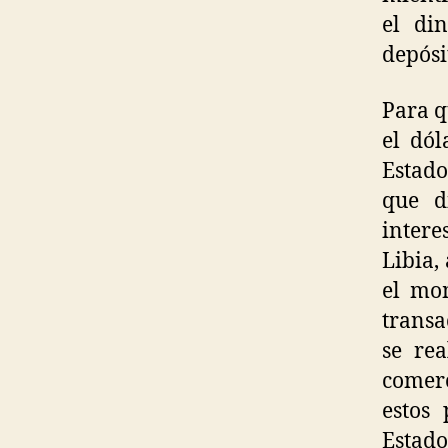
el di
depósi
Para q
el dól
Estado
que d
intere
Libia,
el mo
transa
se rea
comerc
estos
Estado