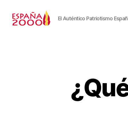
El Auténtico Patriotismo Españ
¿Qué