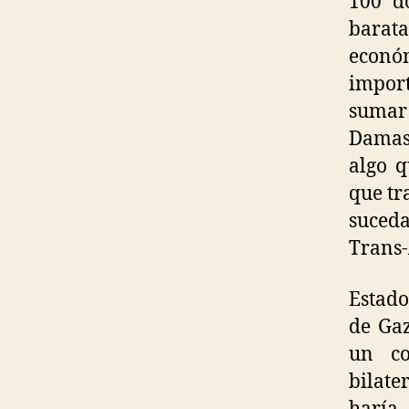
100 d
barata
económ
impor
sumar
Damasc
algo q
que tr
suced
Trans-
Estado
de Gaz
un co
bilate