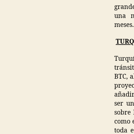
grande
una n
meses.
TURQ
Turqu
tránsi
BTC, a
proyec
añadir
ser un
sobre 
como e
toda e