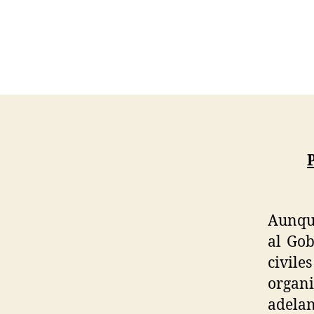
Aunque
al Gob
civile
organi
adelan