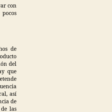
rar con
 pocos
hos de
eoducto
ión del
hay que
retende
luencia
al, así
ncia de
 de las