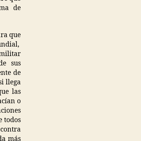
rma de
ara que
undial,
militar
de sus
ente de
i llega
ue las
acían o
aciones
e todos
contra
uda más