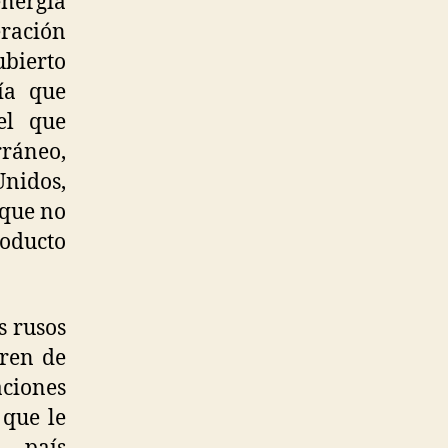
nergía
eración
ubierto
ía que
el que
rráneo,
Unidos,
 que no
oducto
s rusos
eren de
ciones
 que le