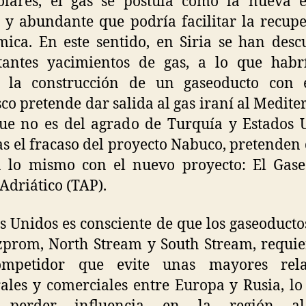
ólares, el gas se postula como la nueva e
 y abundante que podría facilitar la recup
ica. En este sentido, en Siria se han desc
tantes yacimientos de gas, a lo que habr
 la construcción de un gaseoducto con 
o pretende dar salida al gas iraní al Medite
ue no es del agrado de Turquía y Estados 
as el fracaso del proyecto Nabuco, pretenden
a lo mismo con el nuevo proyecto: El Gase
Adriático (TAP).
s Unidos es consciente de que los gaseoducto
prom, North Stream y South Stream, requi
mpetidor que evite unas mayores rela
rales y comerciales entre Europa y Rusia, lo