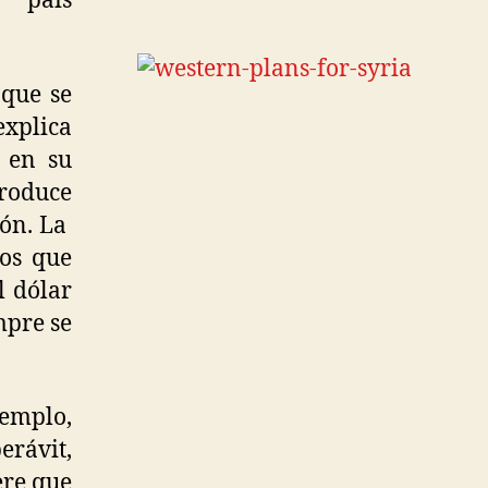
l país
 que se
plica
 en su
roduce
ión. La
tos que
l dólar
mpre se
jemplo,
rávit,
ere que