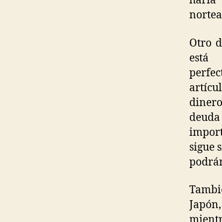
haría
norte
Otro d
está
perfe
artícu
dinero
deuda 
import
sigue 
podrán
Tambié
Japón
mientr