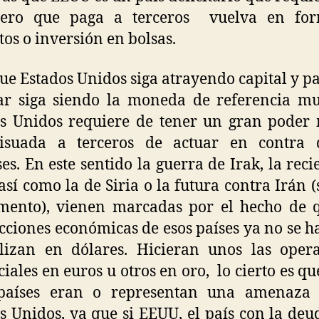
nero que paga a terceros vuelva en fo
tos o inversión en bolsas.
ue Estados Unidos siga atrayendo capital y p
ar siga siendo la moneda de referencia m
s Unidos requiere de tener un gran poder 
isuada a terceros de actuar en contra 
ses. En este sentido la guerra de Irak, la reci
 así como la de Siria o la futura contra Irán (s
mento), vienen marcadas por el hecho de q
cciones económicas de esos países ya no se h
lizan en dólares. Hicieran unos las oper
iales en euros u otros en oro, lo cierto es qu
 países eran o representan una amenaza 
s Unidos, ya que si EEUU, el país con la de