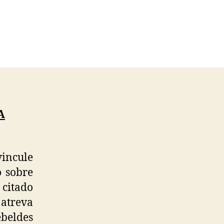
A
vincule
o sobre
 citado
 atreva
ebeldes