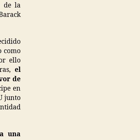
r de la
Barack
cidido
io como
or ello
bras,
el
vor de
cipe en
U junto
ntidad
ta una