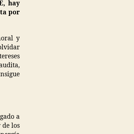
E, hay
sta por
moral y
olvidar
ereses
audita,
onsigue
egado a
 de los