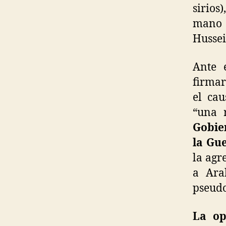
sirios
mano 
Husse
Ante 
firmar
el cau
“una 
Gobie
la Gue
la agr
a Ara
pseudo
La op