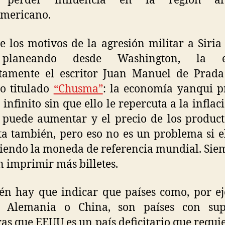
 perder influencia en la región a
americano.
e los motivos de la agresión militar a Siria
 planeando desde Washington, la ex
ctamente el escritor Juan Manuel de Prada
lo titulado
“Chusma”
: la economía yanqui p
 infinito sin que ello le repercuta a la inflac
puede aumentar y el precio de los produc
a también, pero eso no es un problema si e
siendo la moneda de referencia mundial. Sie
 imprimir más billetes.
n hay que indicar que países como, por e
, Alemania o China, son países con supe
as que EEUU es un país deficitario que requi