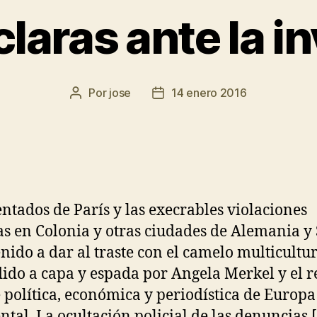
claras ante la i
Por
jose
14 enero 2016
entados de París y las execrables violaciones
s en Colonia y otras ciudades de Alemania y
nido a dar al traste con el camelo multicultu
ido a capa y espada por Angela Merkel y el r
te política, económica y periodística de Europa
ntal. La ocultación policial de las denuncias 