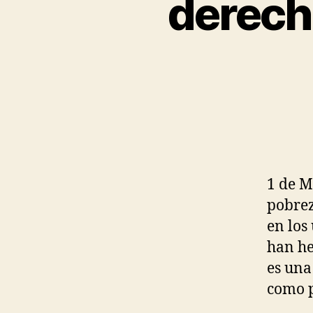
derech
1 de M
pobre
en los
han he
es una
como p