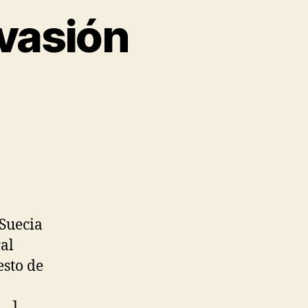
nvasión
 Suecia
ral
esto de
[…]