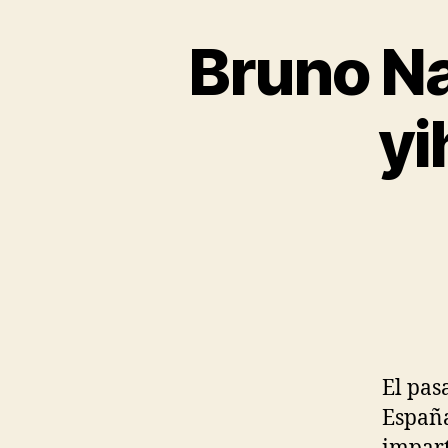
Bruno Na
yi
El pas
España