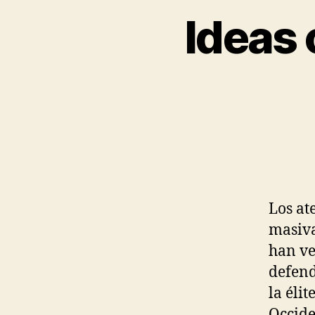
Ideas 
Los at
masiva
han ve
defend
la éli
Occide