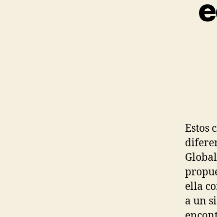
e
Estos 
difere
Global
propue
ella c
a un s
encont