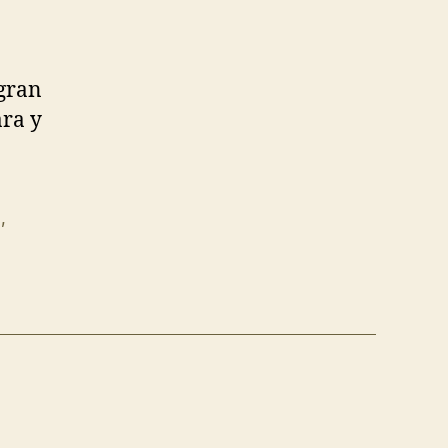
 gran
ara y
d
,