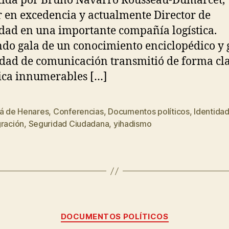
ida por Bruno Navarro Rousseau-Dumarcet,
r en excedencia y actualmente Director de
dad en una importante compañía logística.
do gala de un conocimiento enciclopédico y
dad de comunicación transmitió de forma cl
ica innumerables […]
lá de Henares
,
Conferencias
,
Documentos políticos
,
Identida
gración
,
Seguridad Ciudadana
,
yihadismo
DOCUMENTOS POLÍTICOS