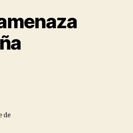
a amenaza
aña
e de