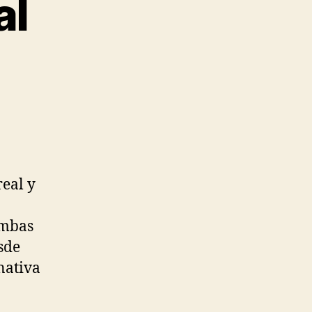
al
real y
ambas
sde
nativa