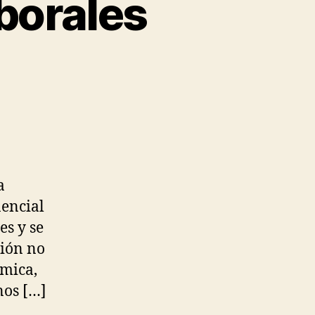
borales
a
encial
es y se
ción no
ómica,
nos […]