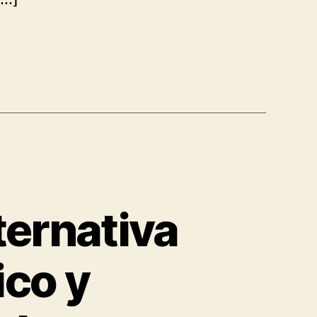
ernativa
ico y