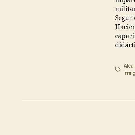
impart
milita
Seguri
Hacien
capaci
didáct
Alca
Inmi