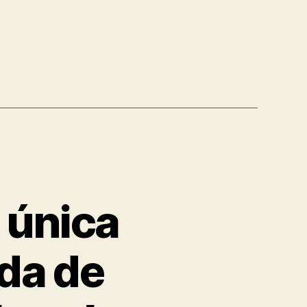
a única
ida de