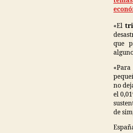
temas
econó
«El
tr
desast
que p
alguno
«Para
pequeñ
no dej
el 0,0
susten
de sim
España