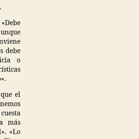
.
. «Debe
 aunque
onviene
os debe
icia o
ísticas
».
 que el
tenemos
 cuesta
la más
». «Lo