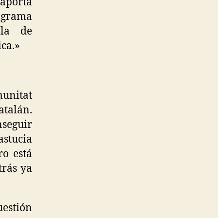
 aporta
ograma
 la de
ica.»
unitat
talán.
seguir
stucia
ro está
trás ya
estión