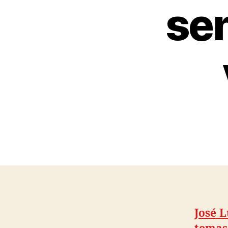
sen
José 