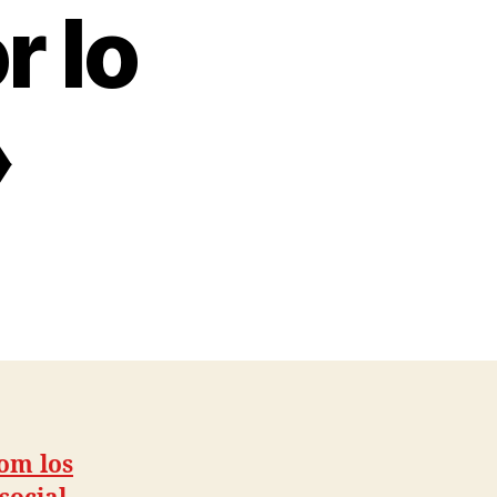
r lo
»
om los