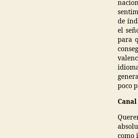
nacio
sentim
de índ
el se
para q
conse
valen
idiom
gener
poco p
Canal 
Querem
absol
como i