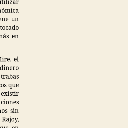
tilizar
nómica
iene un
tocado
más en
ire, el
 dinero
trabas
os que
existir
aciones
mos sin
 Rajoy,