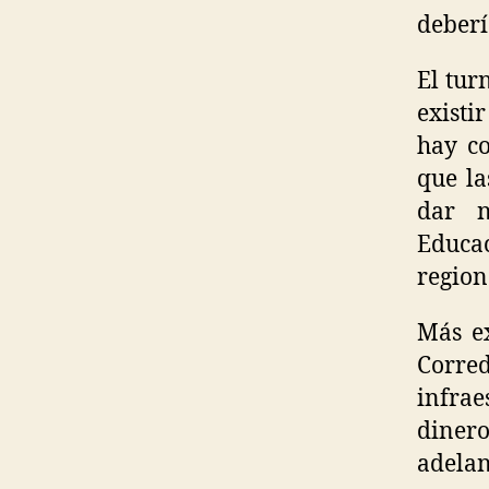
deber
El tur
existi
hay co
que la
dar n
Educa
region
Más ex
Corred
infrae
diner
adela