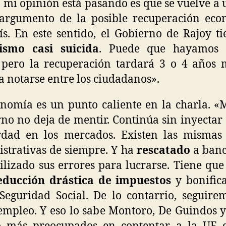
 mi opinión está pasando es que se vuelve a u
argumento de la posible recuperación eco
ís. En este sentido, el Gobierno de Rajoy t
ismo casi suicida
. Puede que hayamos 
 pero la recuperación tardará 3 o 4 años 
 a notarse entre los ciudadanos».
nomía es un punto caliente en la charla. «M
no no deja de mentir. Continúa sin inyectar
rdad en los mercados. Existen las mismas 
strativas de siempre. Y ha
rescatado
a banc
ilizado sus errores para lucrarse. Tiene que 
educción drástica de impuestos
y bonific
Seguridad Social. De lo contarrio, seguire
empleo. Y eso lo sabe Montoro, De Guindos y