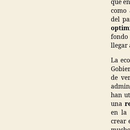
que en
como 
del pa
optim
fondo
llegar
La eco
Gobier
de ve
admini
han ut
una
r
en la 
crear 