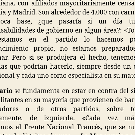
iana, con afiliados mayoritariamente cens
ia y Madrid. Son alrededor de 4.000 con carn
oca base, ¿que pasaría si un día tu
sabilidades de gobierno en algun área?: «To
estamos en el partido lo hacemos p
ncimiento propio, no estamos preparado
ar. Pero si se produjera el hecho, tenemo
as que podrían hacerlo, siempre desde un 
ional y cada uno como especialista en su mate
ario
se fundamenta en estar en contra del s
litantes en su mayoría que provienen de bar
jadores o de otros partidos, sobre 
samente, de izquierda. «Cada vez m
mos al Frente Nacional Francés, que se n