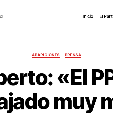
ol
Inicio
El Par
APARICIONES
PRENSA
erto: «El P
ajado muy m