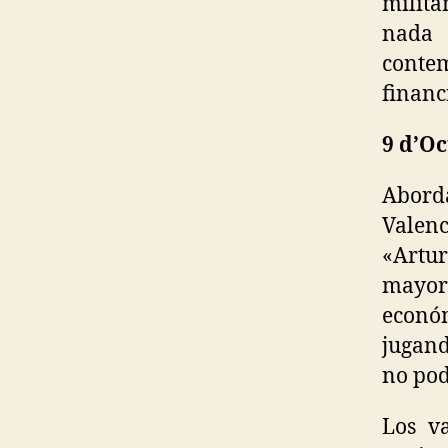
milita
nada 
conte
financ
9 d’O
Abord
Valen
«Artu
mayor
económ
jugand
no pod
Los v