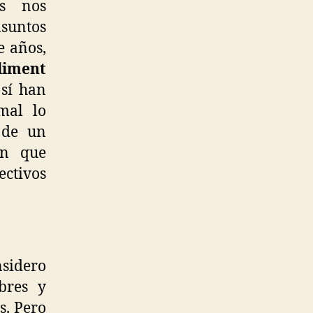
os nos
asuntos
e años,
liment
 sí han
mal lo
 de un
án que
ctivos
nsidero
bres y
s. Pero