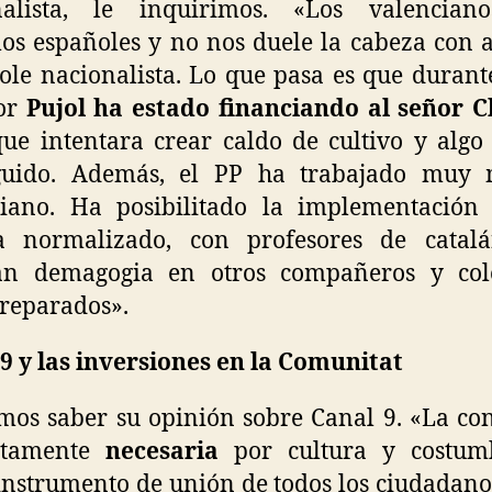
nalista, le inquirimos. «Los valencian
os españoles y no nos duele la cabeza con 
ole nacionalista. Lo que pasa es que durant
ñor
Pujol ha estado financiando al señor C
ue intentara crear caldo de cultivo y algo
guido. Además, el PP ha trabajado muy 
ciano. Ha posibilitado la implementación
a normalizado, con profesores de catal
an demagogia en otros compañeros y cole
reparados».
9 y las inversiones en la Comunitat
os saber su opinión sobre Canal 9. «La co
utamente
necesaria
por cultura y costum
nstrumento de unión de todos los ciudadano