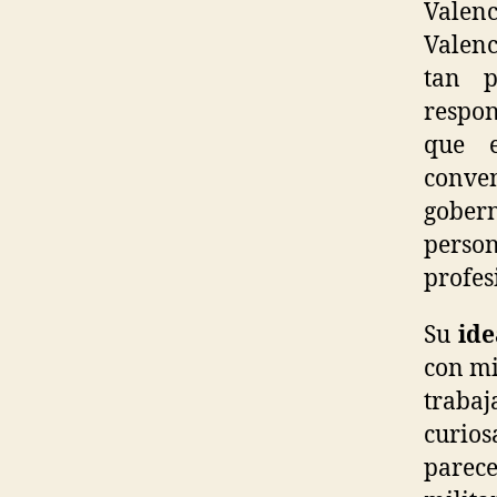
Valenc
Valenc
tan p
respon
que 
conve
gobern
person
profes
Su
ide
con mi
traba
curio
parece