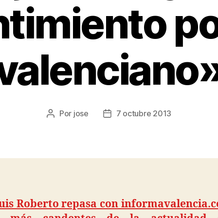
timiento po
valenciano
Por
jose
7 octubre 2013
Luis Roberto repasa con informavalencia.c