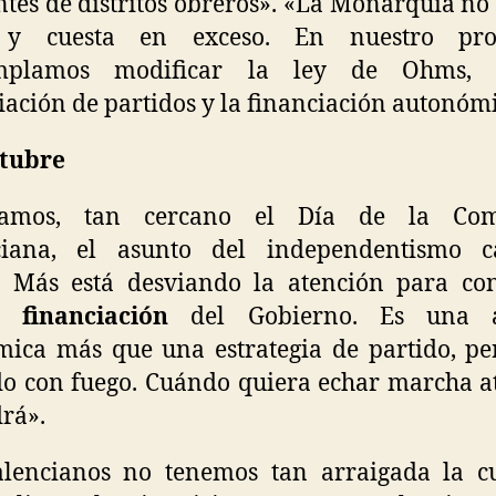
ntes de distritos obreros». «La Monarquía no
y cuesta en exceso. En nuestro pr
mplamos modificar la ley de Ohms,
iación de partidos y la financiación autonóm
ctubre
amos, tan cercano el Día de la Com
ciana, el asunto del independentismo ca
r Más está desviando la atención para con
financiación
del Gobierno. Es una a
ica más que una estrategia de partido, pe
o con fuego. Cuándo quiera echar marcha a
rá».
alencianos no tenemos tan arraigada la cu