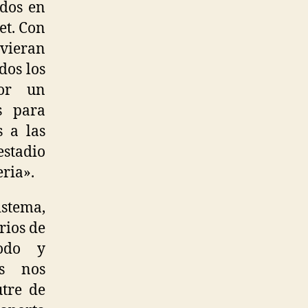
ados en
et. Con
vieran
dos los
or un
s para
s a las
estadio
ria».
istema,
rios de
todo y
ás nos
utre de