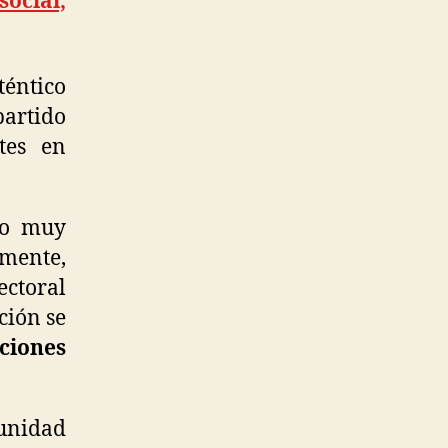
ocial,
éntico
partido
tes en
do muy
amente,
ectoral
ción se
ciones
munidad