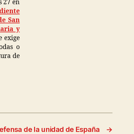
s 27 en
diente
de San
aria y
e exige
odas o
tura de
fensa de la unidad de España
→