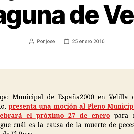
laguna de Vel
Por
jose
25 enero 2016
upo Municipal de España2000 en Velilla 
io,
presenta una moción al Pleno Municip
lebrará el próximo 27 de enero
para q
igue cuál es la causa de la muerte de pece