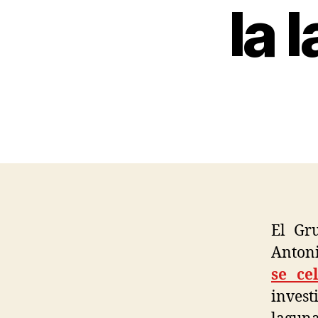
la 
El Gr
Anton
se ce
invest