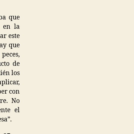
ba que
 en la
ar este
hay que
 peces,
ucto de
ién los
plicar,
ber con
tre. No
nte el
sa”.