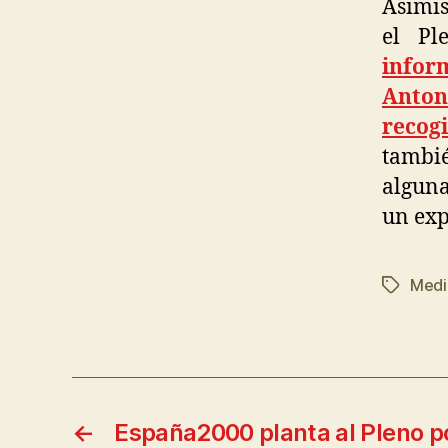
Asimis
el Pl
infor
Anton
recog
tambi
alguna
un exp
Medi
←
España2000 planta al Pleno po