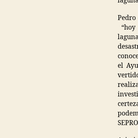
laguna
Pedro
“hoy 
laguna
desast
conoce
el Ayu
vertid
realiz
invest
certez
podem
SEPRON