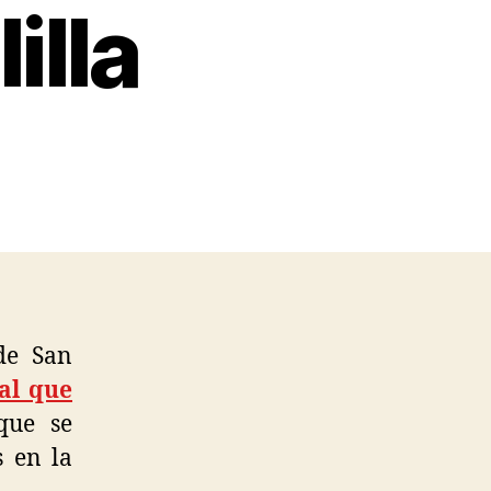
illa
de San
al que
ue se
s en la