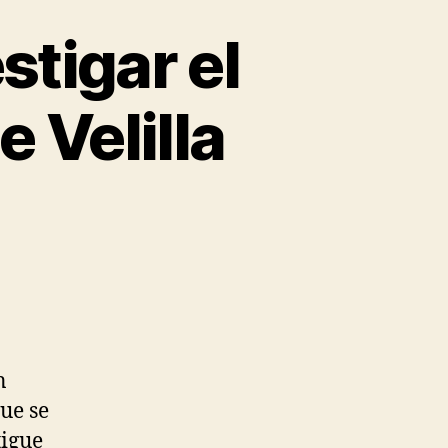
tigar el
e Velilla
n
ue se
tigue