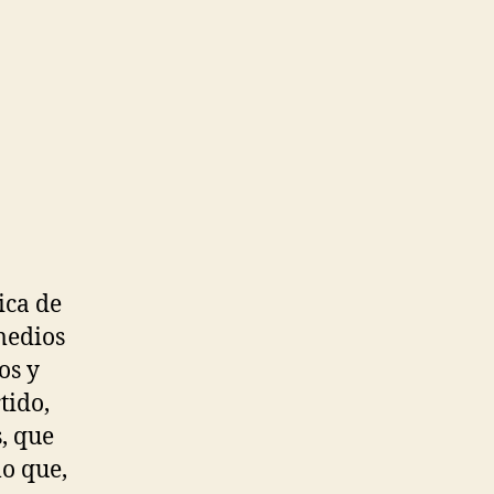
ica de
medios
os y
tido,
, que
lo que,