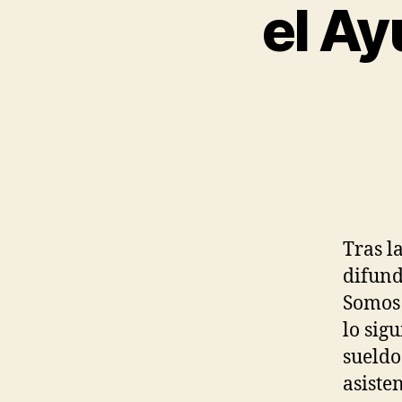
el Ay
Tras l
difund
Somos 
lo sig
sueldo
asiste