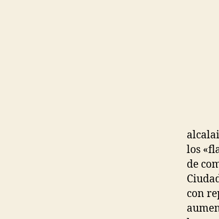
alcala
los «f
de com
Ciudad
con re
aument