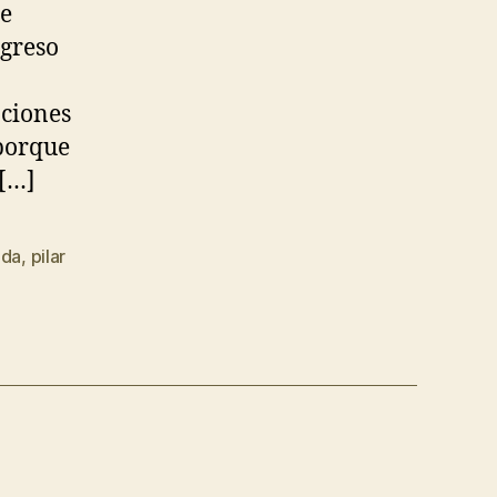
de
ngreso
aciones
 porque
[…]
ada
,
pilar