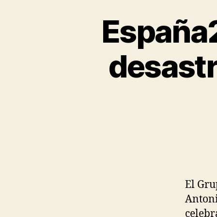
España2
desastre
El Gru
Antoni
celebr