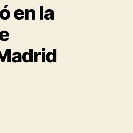
 en la
e
Madrid