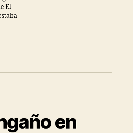
e El
estaba
engaño en