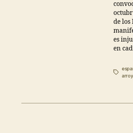
convoc
octubr
de los
manife
es inj
en cad
esp
arro