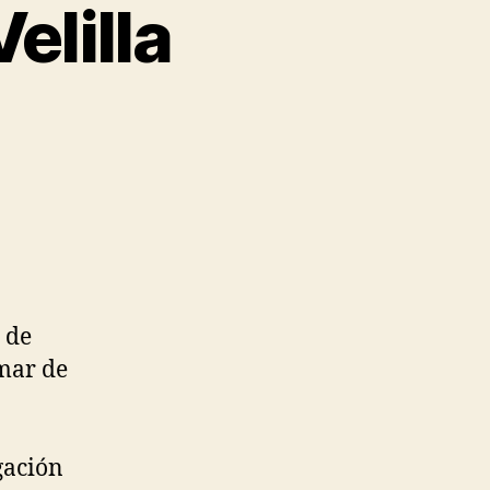
elilla
 de
mar de
gación