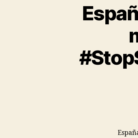
Españ
#Stop
España