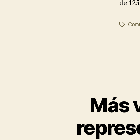
de 125
Comu
Más v
represe