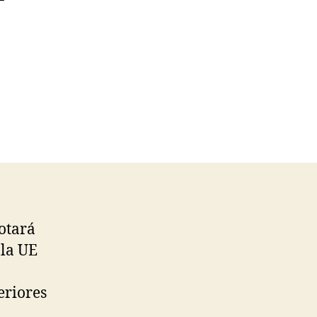
otará
 la UE
eriores