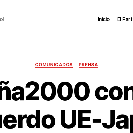
ol
Inicio
El Par
COMUNICADOS
PRENSA
ña2000 cont
uerdo UE-Ja