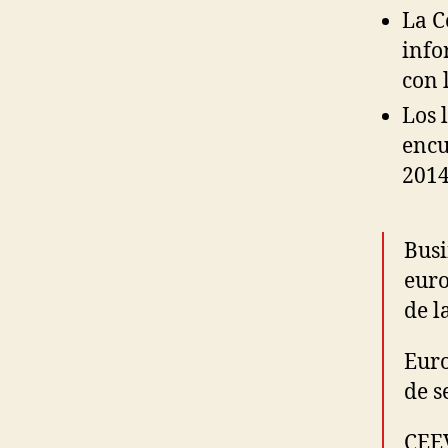
La C
info
con 
Los 
encu
2014
Busi
euro
de l
Euro
de s
CEEV