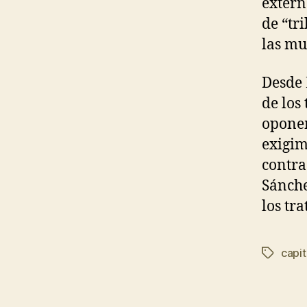
extern
de “tr
las mu
Desde 
de los
oponem
exigim
contra
Sánche
los tr
capi