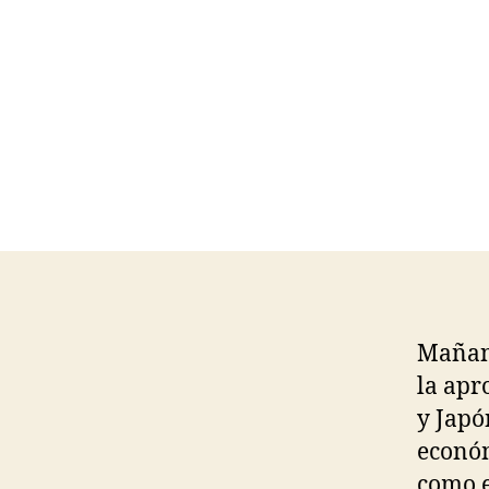
Mañana
la apr
y Japó
económ
como e