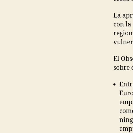
La apr
con la
region
vulner
El Obs
sobre e
Entr
Euro
empr
como
ning
empr