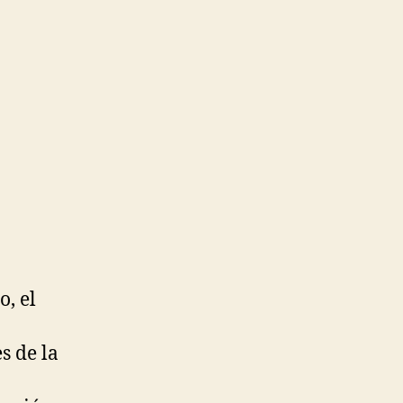
o, el
s de la