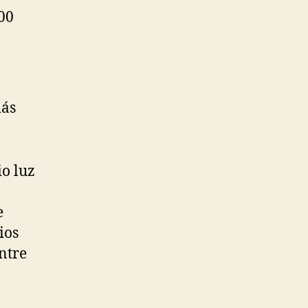
00
más
io luz
e
ios
ntre