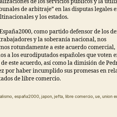
alizaciones de los servicios públicos y la util
ibunales de arbitraje” en las disputas legales 
ltinacionales y los estados.
España2000, como partido defensor de los d
 trabajadores y la soberanía nacional, nos
os rotundamente a este acuerdo comercial,
os a los eurodiputados españoles que voten 
 de este acuerdo, así como la dimisión de Ped
z por haber incumplido sus promesas en rel
atados de libre comercio.
talismo
,
españa2000
,
japon
,
jefta
,
libre comercio
,
ue
,
union e