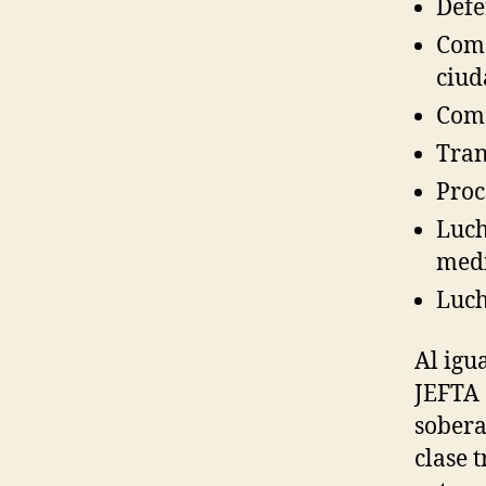
Defe
Come
ciud
Come
Tran
Proc
Luch
med
Luch
Al igu
JEFTA 
sobera
clase 