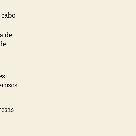
 cabo
a de
de
es
erosos
resas