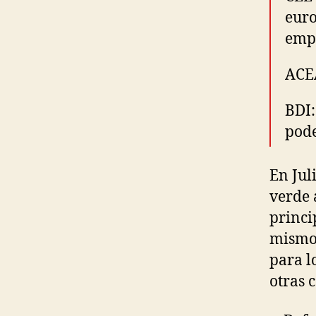
euro
emp
ACEA
BDI:
pode
En Jul
verde 
princi
mismo 
para l
otras 