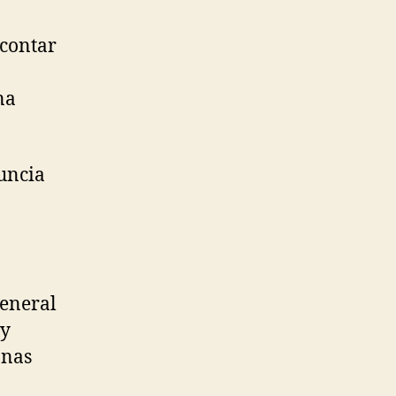
 contar
na
uncia
general
 y
anas