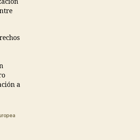
ización
entre
erechos
en
ro
ación a
uropea