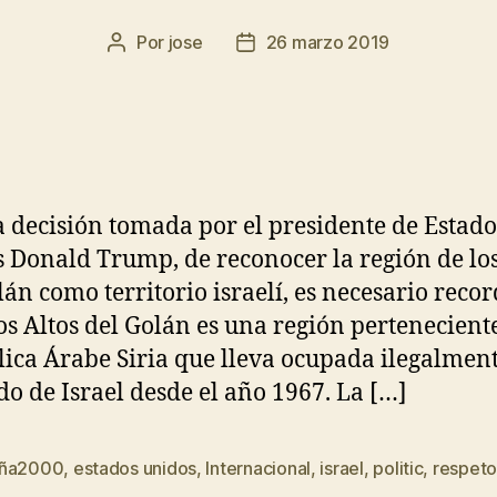
Por
jose
26 marzo 2019
a decisión tomada por el presidente de Estado
 Donald Trump, de reconocer la región de los
lán como territorio israelí, es necesario reco
os Altos del Golán es una región perteneciente
ica Árabe Siria que lleva ocupada ilegalmen
ado de Israel desde el año 1967. La […]
aña2000
,
estados unidos
,
Internacional
,
israel
,
politic
,
respet