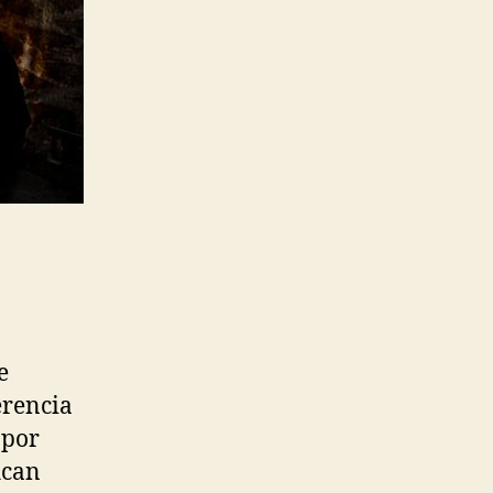
e
erencia
 por
ican