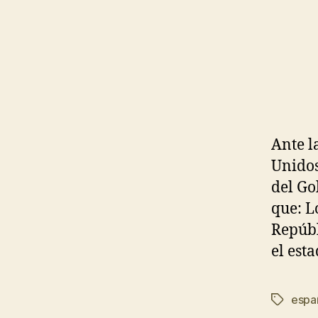
Ante l
Unidos
del Go
que: L
Repúbl
el est
esp