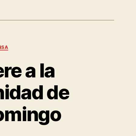
NSA
e a la
nidad de
domingo