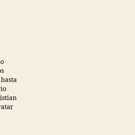
so
os
 hasta
rio
istian
ratar