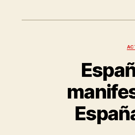
AC
Españ
manifes
España