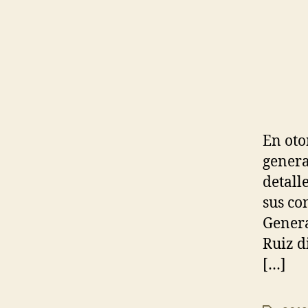
En oto
genera
detall
sus co
Genera
Ruiz d
[…]