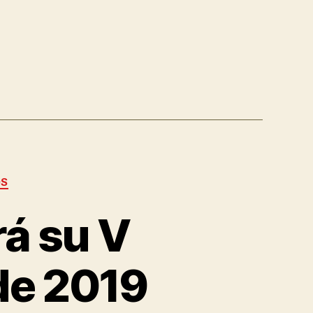
OS
á su V
de 2019