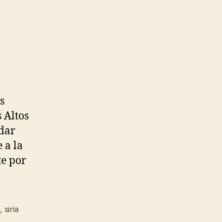
s
 Altos
rdar
 a la
te por
o
,
siria