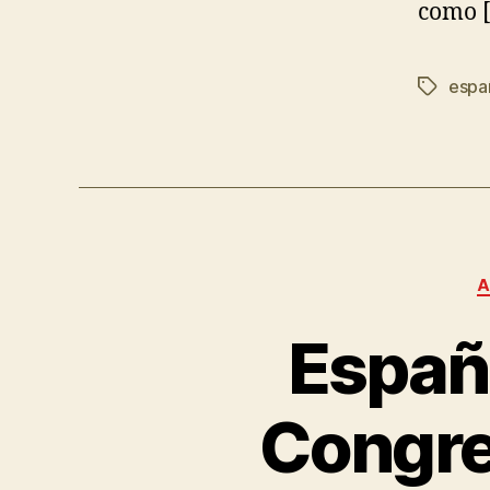
como 
esp
A
Españ
Congre