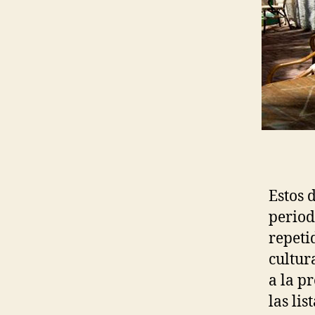
Estos 
period
repeti
cultur
a la p
las li