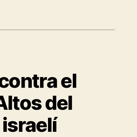
ontra el
ltos del
israelí