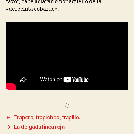
favor, cabe aclararlo por aquello de la
«derechita cobarde».
←
Trapero, trapicheo, trapillo.
→
La delgada línea roja