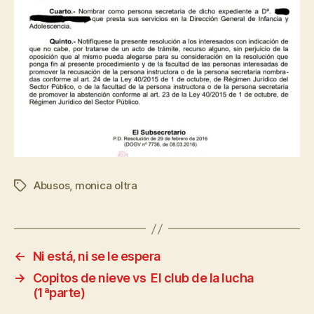
Abusos
,
monica oltra
←
Ni está, ni se le espera
→
Copitos de nieve vs El club de la lucha
(1ªparte)