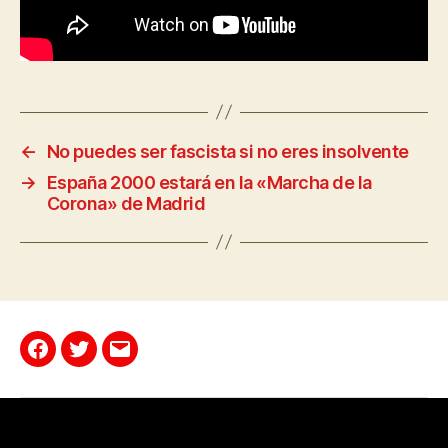
←
No puedes ser fascista si no eres insolvente
→
España 2000 estará en la «Marcha de la
Corona» de Madrid