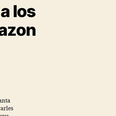
a los
mazon
lanta
arles