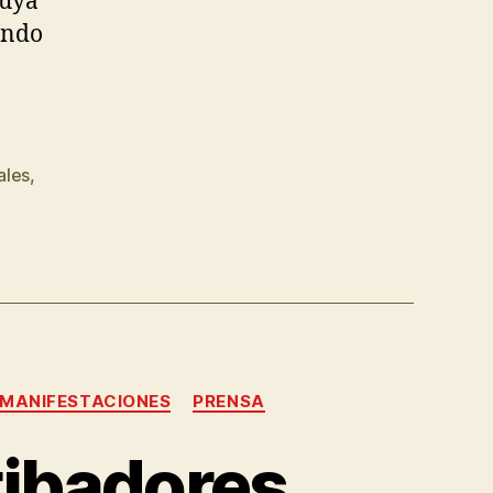
cuya
ando
ales
,
MANIFESTACIONES
PRENSA
tibadores