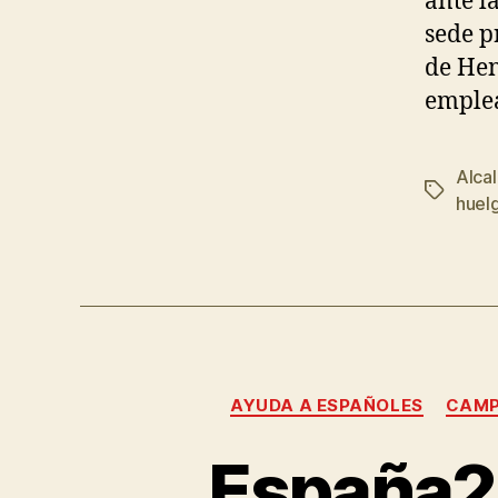
ante l
sede p
de Hen
emplea
Alca
huel
AYUDA A ESPAÑOLES
CAM
España20