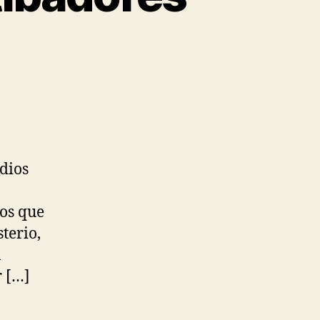
dios
tos que
terio,
a
r […]