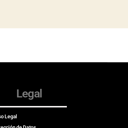
Legal
so Legal
tección de Datos