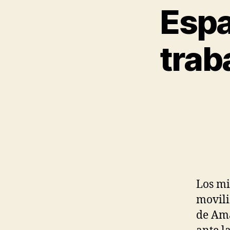
Espa
trab
Los m
movili
de Ama