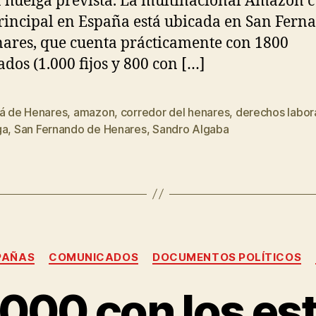
a huelga prevista. La multinacional Amazón 
rincipal en España está ubicada en San Fern
ares, que cuenta prácticamente con 1800
dos (1.000 fijos y 800 con […]
lá de Henares
,
amazon
,
corredor del henares
,
derechos labor
ga
,
San Fernando de Henares
,
Sandro Algaba
PAÑAS
COMUNICADOS
DOCUMENTOS POLÍTICOS
00 con los es