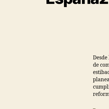
Desde 
de com
estiba
planea
cumpli
reform