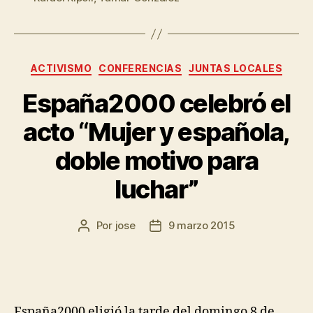
ACTIVISMO
CONFERENCIAS
JUNTAS LOCALES
España2000 celebró el
acto “Mujer y española,
doble motivo para
luchar”
Por
jose
9 marzo 2015
España2000 eligió la tarde del domingo 8 de