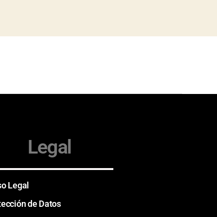
Legal
so Legal
tección de Datos