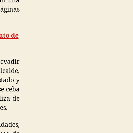
con una
áginas
nto de
 evadir
lcalde,
stado y
se ceba
liza de
es.
idades,