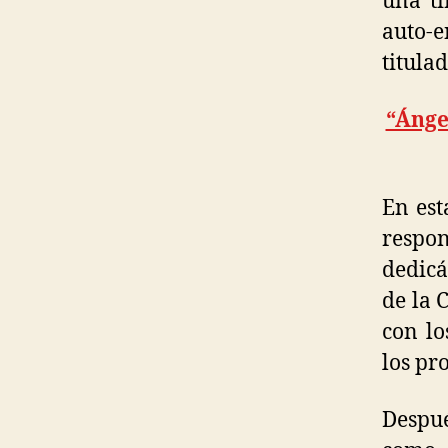
una ti
auto-
titulad
“Ánge
En est
respon
dedicá
de la 
con lo
los pr
Despué