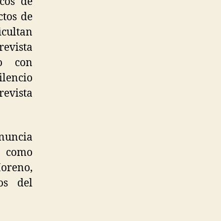
cos de
ctos de
icultan
revista
o con
ilencio
revista
uncia
a como
Moreno,
os del