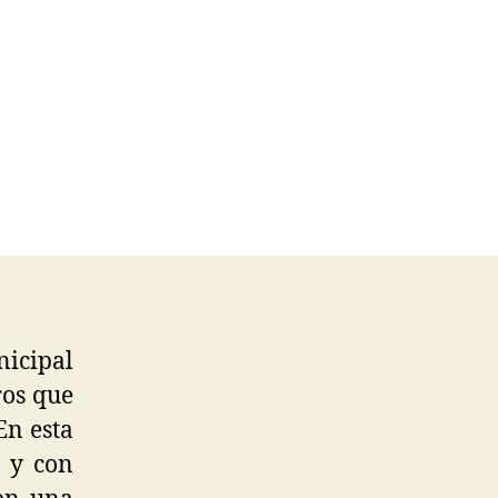
nicipal
ros que
En esta
a y con