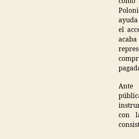
como 
Poloni
ayuda 
el acc
acab
repres
compra
pagada
Ante
públi
instru
con l
consis