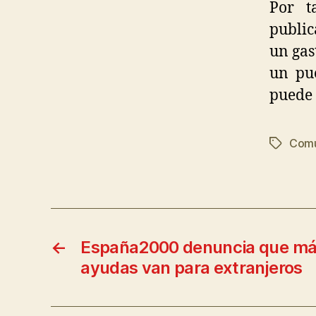
Por t
public
un gas
un pu
puede 
Comu
←
España2000 denuncia que más
ayudas van para extranjeros