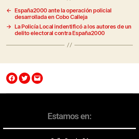
←
España2000 ante la operación policial
desarrollada en Cobo Calleja
→
La Policía Local indentificó a los autores de un
delito electoral contra España2000
Estamos en: