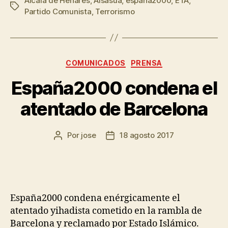
Alcalá de Henares
,
Alsasua
,
españa2000
,
ETA
,
Partido Comunista
,
Terrorismo
COMUNICADOS
PRENSA
España2000 condena el
atentado de Barcelona
Por
jose
18 agosto 2017
España2000 condena enérgicamente el
atentado yihadista cometido en la rambla de
Barcelona y reclamado por Estado Islámico.