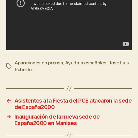
Apariciones en prensa
,
Ayuda a españoles
,
José Luis
Roberto
←
Asistentes a la Fiesta del PCE atacaron la sede
de España2000
→
Inauguración de la nueva sede de
España2000 en Manises