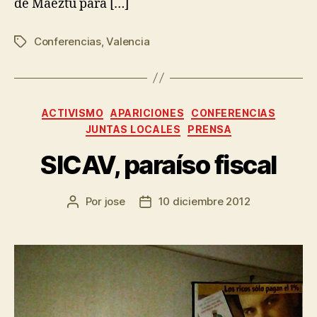
de Maeztu para […]
Conferencias
,
Valencia
ACTIVISMO
APARICIONES
CONFERENCIAS
JUNTAS LOCALES
PRENSA
SICAV, paraíso fiscal
Por
jose
10 diciembre 2012